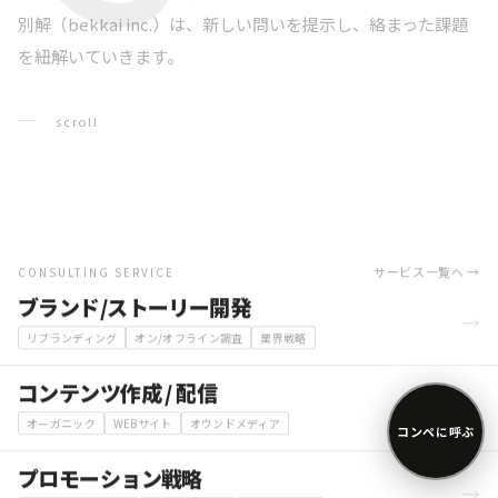
別解（bekkai inc.）は、新しい問いを提示し、絡まった課題
を紐解いていきます。
scroll
サービス一覧へ →
CONSULTING SERVICE
ブランド/ストーリー開発
→
リブランディング
オン/オフライン調査
業界戦略
コンテンツ作成 / 配信
→
オーガニック
WEBサイト
オウンドメディア
コンペに呼ぶ
プロモーション戦略
→