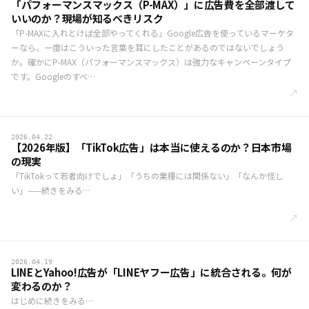
「パフォーマンスマックス（P-MAX）」に広告費を全部渡して
いいのか？現場が知るべきリスク
「P-MAXに入れとけば全部やってくれる」Google広告を使っているマーケタ
ーなら、一度はこういった言葉を耳にしたことがあるのではないでしょう
か。確かにP-MAX（パフォーマンスマックス）は強力なキャンペーンタイプ
です。Googleのすべ…
↗
2026.04.22
【2026年版】「TikTok広告」は本当に使えるのか？日本市場
の現実
「TikTokって若者向けでしょ」「うちの業種には関係ない」「なんか怪し
い」——続きをみる…
↗
2026.04.19
LINEとYahoo!広告が「LINEヤフー広告」に統合される。何が
変わるのか？
はじめに続きをみる…