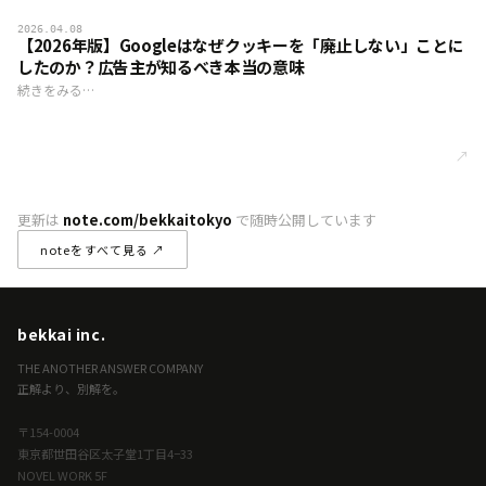
2026.04.08
【2026年版】Googleはなぜクッキーを「廃止しない」ことに
したのか？広告主が知るべき本当の意味
続きをみる…
↗
更新は
note.com/bekkaitokyo
で随時公開しています
noteをすべて見る ↗
bekkai inc.
THE ANOTHER ANSWER COMPANY
正解より、別解を。
〒154-0004
東京都世田谷区太子堂1丁目4−33
NOVEL WORK 5F