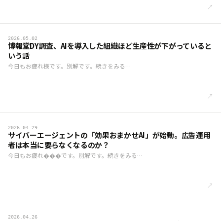
↗
2026.05.02
博報堂DY調査、AIを導入した組織ほど生産性が下がっていると
いう話
今日もお疲れ様です。別解です。続きをみる…
↗
2026.04.29
サイバーエージェントの「効果おまかせAI」が始動。広告運用
者は本当に要らなくなるのか？
今日もお疲れ���です。別解です。続きをみる…
↗
2026.04.26